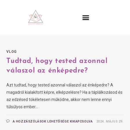
VLOG
Tudtad, hogy tested azonnal
válaszol az énképedre?
Azt tudtad, hogy tested azonnal válaszol az énképedre? A
magadról kialakított képre, elképzelésre? Ha a táplálkozásod és
az edzésed tökéletesen működne, akkor nem lenne ennyi
túlsúlyos ember...
A HOZZÁSZÓLÁSOK LEHETŐSÉGE KIKAPCSOLVA
2024. MÁJUS 29.