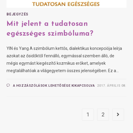
BEJEGYZÉS
Mit jelent a tudatosan
egészséges szimbóluma?
YIN és Yang A szimbólum kettős, dialektikus koncepciója leírja
azokat az ősidőktől fennálló, egymással szemben álló, de
mégis egymást kiegészítő kozmikus erőket, amelyek
megtalálhatóak a világegyetem összes jelenségében. Ez a…
A HOZZÁSZÓLÁSOK LEHETŐSÉGE KIKAPCSOLVA
2017. ÁPRILIS 08.
1
2