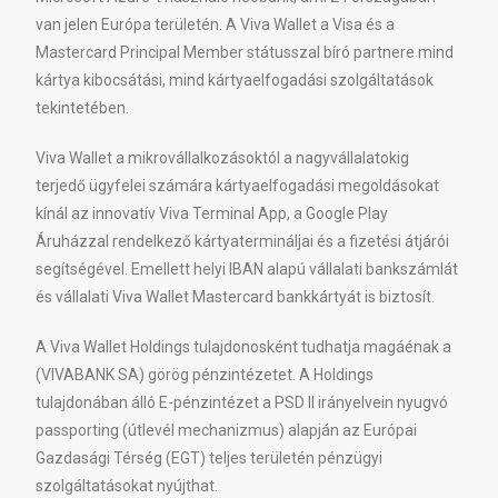
van jelen Európa területén. A Viva Wallet a Visa és a
Mastercard Principal Member státusszal bíró partnere mind
kártya kibocsátási, mind kártyaelfogadási szolgáltatások
tekintetében.
Viva Wallet a mikrovállalkozásoktól a nagyvállalatokig
terjedő ügyfelei számára kártyaelfogadási megoldásokat
kínál az innovatív Viva Terminal App, a Google Play
Áruházzal rendelkező kártyatermináljai és a fizetési átjárói
segítségével. Emellett helyi IBAN alapú vállalati bankszámlát
és vállalati Viva Wallet Mastercard bankkártyát is biztosít.
A Viva Wallet Holdings tulajdonosként tudhatja magáénak a
(VIVABANK SA) görög pénzintézetet. A Holdings
tulajdonában álló E-pénzintézet a PSD II irányelvein nyugvó
passporting (útlevél mechanizmus) alapján az Európai
Gazdasági Térség (EGT) teljes területén pénzügyi
szolgáltatásokat nyújthat.