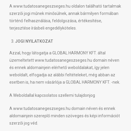
A www.tudatosanegeszseges.hu oldalon található tartalmak
szerzői jogi műnek minősülnek, annak bármilyen formában
történő felhasználása, feldolgozása, értékesítése,
terjesztése írásbeli engedélyköteles.
JOGI NYILATKOZAT
Azzal, hogy látogatja a GLOBAL HARMONY KFT. által
üzemeltetett www.tudatosanegeszseges.hu domain néven
és ennek aldomainjein elérhető weboldalakat, így jelen
weboldalt, elfogadja az alábbi feltételeket, még abban az
esetben is, ha nem vásárlója a GLOBAL HARMONY KFT. -nek.
A Weboldallal kapcsolatos szellemi tulajdonjog
A www.tudatosanegeszseges.hu domain néven és ennek
aldomainjein szereplő minden szöveges és képi információt
szerzői jog véd.