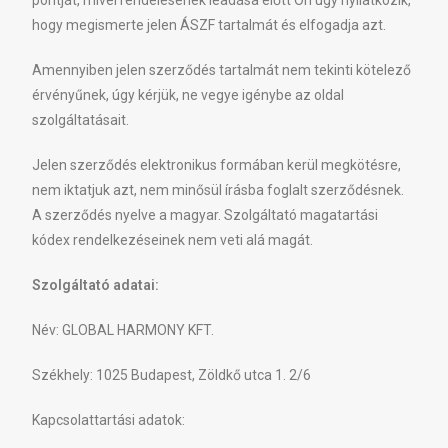
pontját, mivel rendelésének leadása előtt Ön úgy nyilatkozik,
hogy megismerte jelen ÁSZF tartalmát és elfogadja azt.
Amennyiben jelen szerződés tartalmát nem tekinti kötelező
érvényűnek, úgy kérjük, ne vegye igénybe az oldal
szolgáltatásait.
Jelen szerződés elektronikus formában kerül megkötésre,
nem iktatjuk azt, nem minősül írásba foglalt szerződésnek.
A szerződés nyelve a magyar. Szolgáltató magatartási
kódex rendelkezéseinek nem veti alá magát.
Szolgáltató adatai:
Név: GLOBAL HARMONY KFT.
Székhely: 1025 Budapest, Zöldkő utca 1. 2/6
Kapcsolattartási adatok: