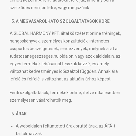
címét) kezelni. A fenti adatokat töröljük, amennyiben a
szerződés nem jön létre, vagy megszűnik.
A MEGVÁSÁROLHATÓ SZOLGÁLTATÁSOK KÖRE
A GLOBAL HARMONY KFT. által közzétett online tréningek,
hangoskönyvek, személyes konzultációk, internetes
csoportos beszélgetések, rendezvények, melynek árát a
tudatosanegeszseges.hu oldalon, vagy azok aloldalain, az
egyes termékek leírásainál tesszük közzé, és amely
változhat kedvezményes időszaktól függően. Annak ára
lefelé és felfelé is változhat az aktuális árhoz képest.
Fenti szolgáltatások, termékek online, illetve ritka esetben
személyesen vásárolhatók meg.
ÁRAK
A weboldalon feltüntetett árak bruttó árak, az ÁFÁ-t
tartalmazzák.