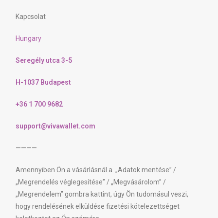
Kapcsolat
Hungary
Seregély utca 3-5
H-1037 Budapest
+36 1 700 9682
support@vivawallet.com
————
Amennyiben Ön a vásárlásnál a „Adatok mentése” /
„Megrendelés véglegesítése” / „Megvásárolom” /
„Megrendelem” gombra kattint, úgy Ön tudomásul veszi,
hogy rendelésének elküldése fizetési kötelezettséget