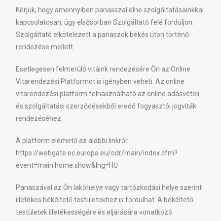
Kérjük, hogy amennyiben panasszal élne szolgáltatásainkkal
kapcsolatosan, úgy elsősorban Szolgáltató felé forduljon.
Szolgáltató elkötelezett a panaszok békés úton történő
rendezése mellett.
Esetlegesen felmerülő vitáink rendezésére Ön az Online
Vitarendezési Platformot is igényben veheti. Az online
vitarendezési platform felhasználható az online adásvételi
és szolgáltatási szerződésekből eredő fogyasztói jogviták
rendezéséhez.
A platform elérhető az alábbi linkről:
https://webgate.ec.europa.eu/odr/main/index.cfm?
event=main.home.show&lng=HU
Panaszával az Ön lakóhelye vagy tartózkodási helye szerint
illetékes békéltető testületekhez is fordulhat. A békéltető
testületek illetékességére és eljárására vonatkozó