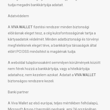
tudja megadni bankkártyája adatait.
Adatvédelem
A
VIVA WALLET
fizetési rendszer minden biztonsági
előírásnak eleget tesz, a cég kulcsfontosságúnak tartja a
kártyaadatok védelmét. Minden adatbiztonsági és törvényi
megfelelésnek eleget téve, a bankkártya társaságok által
előírt PCI DSS minősítést is magáénak tudja.
A weboldal tulajdonosaként semmilyen körülmények között
nem férek hozzá a bankkártyája, vagy a hitelkártyája
adataihoz, nem kezelem azokat. Adatait a
VIVA WALLET
biztonságos rendszere kezeli.
Banki partner
A Viva Wallet az első európai, teljes mértékben felhőalapú,
Microsoft Azure-t használó neobank, ami 24 országában