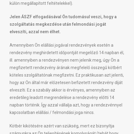
külön megállapított feltételekkel).
Jelen ÁSZF elfogadásával Ön tudomásul veszi, hogy a
szolgáltatás megkezdése után felmondási jogát
elveszíti, azzal nem élhet.
Amennyiben Ön elállási jogával rendezvények esetén a
rendezvény meghirdetett időpontját megelőző 14 napban él,
ill. amennyiben a rendezvényen nem jelenik meg, úgy Ön a
megfizetett rendezvény árának megfelelő összegű kötbért
köteles szolgáltatónak megfizetni. Ez praktikusan azt jelenti,
hogy az Ön által már előzetesen befizetett rendezvény díját
elveszíti. Ez a szabály akkor is érvényes, amennyiben az
eredetileg leadott megrendelése a rendezvény előtti 14
napban történik. Így azzal vállalja azt, hogy a rendezvénnyel
kapcsolatban elállási / felmondási joga nincs.
Kötbér kikötésére azért van szükség, mert ez bizonyítja
számunkra az Ön teljesítésének komolyságát (tehát hogy