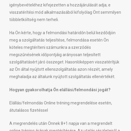
igénybevételéhez kifejezetten a hozzájárulását adja; e
visszatérítési mód alkalmazásából kifolyólag Önt semmilyen
többletköltség nem terheli.
Ha Ön kérte, hogy a felmondási határidőn belül kezdődjön
meg a szolgáltatás teljesítése, felmondása esetén Ön
köteles megtéríteni számunkra a szerződés
megszűnésének időpontjáig arányosan teljesített
szolgáltatásért járó összeget. Hasonlóképpen visszatérítjük
az Ön által nyújtott ellenszolgáltatás azon részét, amely
meghaladja az általunk nyújtott szolgáltatás ellenértékét.
Hogyan gyakorolhatja Ön elállási/felmondási jogát?
Elállás/felmondás Online tréning megrendelése esetén,
átutalásos fizetéssel
A megrendelés után Önnek 8+1 napja van a megrendelt
online tréning árának megtérítésére. Az utalás részleteiről a