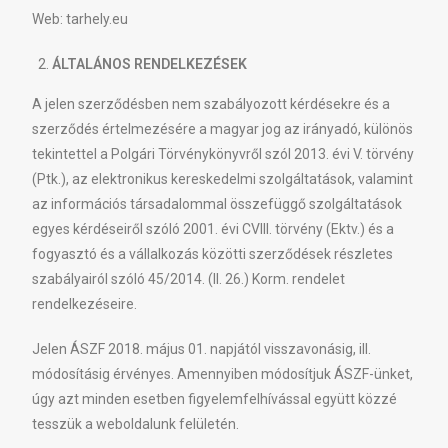
Web: tarhely.eu
ÁLTALÁNOS RENDELKEZÉSEK
A jelen szerződésben nem szabályozott kérdésekre és a
szerződés értelmezésére a magyar jog az irányadó, különös
tekintettel a Polgári Törvénykönyvről szól 2013. évi V. törvény
(Ptk.), az elektronikus kereskedelmi szolgáltatások, valamint
az információs társadalommal összefüggő szolgáltatások
egyes kérdéseiről szóló 2001. évi CVIII. törvény (Ektv.) és a
fogyasztó és a vállalkozás közötti szerződések részletes
szabályairól szóló 45/2014. (II. 26.) Korm. rendelet
rendelkezéseire.
Jelen ÁSZF 2018. május 01. napjától visszavonásig, ill.
módosításig érvényes. Amennyiben módosítjuk ÁSZF-ünket,
úgy azt minden esetben figyelemfelhívással együtt közzé
tesszük a weboldalunk felületén.