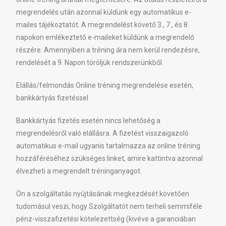
megrendelés után azonnal küldünk egy automatikus e-
mailes tájékoztatót. A megrendelést követő 3., 7., és 8.
napokon emlékeztető e-maileket küldünk a megrendelő
részére. Amennyiben a tréning ára nem kerül rendezésre,
rendelését a 9. Napon töröljük rendszerünkből.
Elállás/felmondás Online tréning megrendelése esetén,
bankkártyás fizetéssel
Bankkártyás fizetés esetén nincs lehetőség a
megrendelésről való elállásra. A fizetést visszaigazoló
automatikus e-mail ugyanis tartalmazza az online tréning
hozzáféréséhez szükséges linket, amire kattintva azonnal
élvezheti a megrendelt tréninganyagot.
Ön a szolgáltatás nyújtásának megkezdését követően
tudomásul veszi, hogy Szolgáltatót nem terheli semmiféle
pénz-visszafizetési kötelezettség (kivéve a garanciában