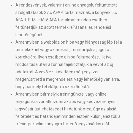
A rendezvények, valamint online anyagok, feltüntetett
szolgáltatások 27% ÁFA-t tartalmaznak, a könyvek 5%
ÁFA-t. Ettől eltérő ÁFA tartalmat minden esetben
feltüntetjük az adott termék leírásánál és rendelési
lehetőségénél.
Amennyiben a weboldalon hiba vagy hiányosság lép fel a
termékeknél vagy az áraknál, fenntartjuk a jogot a
korrekcióra. Ilyen esetben a hiba felismerése, illetve
módosítása után azonnal tájékoztatjuk a vevőt az új
adatokról. A vevő ezt követően még egyszer
megerősítheti a megrendelést, vagy lehetőség van arra,
hogy bármely fél elálljon a szerződéstől.
Amennyiben bármelyik tréningünkre, vagy online
anyagunkra vonatkozóan akciós vagy kedvezményes
jegyvásárlási lehetőséget hirdetünk meg, úgy az akció
feltételeit és határidejét minden estben külön jelezzük a
tréningre/online anyagra történő jegyvásárlás előtt.