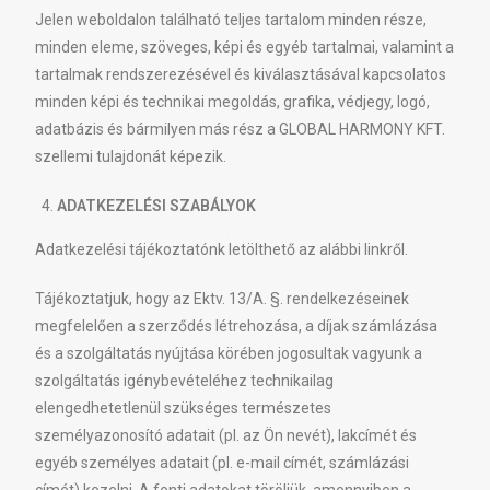
Jelen weboldalon található teljes tartalom minden része,
minden eleme, szöveges, képi és egyéb tartalmai, valamint a
tartalmak rendszerezésével és kiválasztásával kapcsolatos
minden képi és technikai megoldás, grafika, védjegy, logó,
adatbázis és bármilyen más rész a GLOBAL HARMONY KFT.
szellemi tulajdonát képezik.
ADATKEZELÉSI SZABÁLYOK
Adatkezelési tájékoztatónk letölthető az alábbi linkről.
Tájékoztatjuk, hogy az Ektv. 13/A. §. rendelkezéseinek
megfelelően a szerződés létrehozása, a díjak számlázása
és a szolgáltatás nyújtása körében jogosultak vagyunk a
szolgáltatás igénybevételéhez technikailag
elengedhetetlenül szükséges természetes
személyazonosító adatait (pl. az Ön nevét), lakcímét és
egyéb személyes adatait (pl. e-mail címét, számlázási