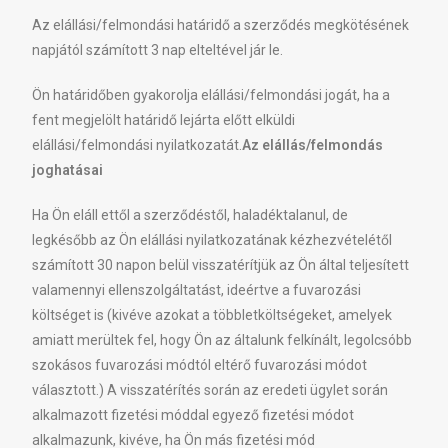
Az elállási/felmondási határidő a szerződés megkötésének
napjától számított 3 nap elteltével jár le.
Ön határidőben gyakorolja elállási/felmondási jogát, ha a
fent megjelölt határidő lejárta előtt elküldi
elállási/felmondási nyilatkozatát.
Az elállás/felmondás
joghatásai
Ha Ön eláll ettől a szerződéstől, haladéktalanul, de
legkésőbb az Ön elállási nyilatkozatának kézhezvételétől
számított 30 napon belül visszatérítjük az Ön által teljesített
valamennyi ellenszolgáltatást, ideértve a fuvarozási
költséget is (kivéve azokat a többletköltségeket, amelyek
amiatt merültek fel, hogy Ön az általunk felkínált, legolcsóbb
szokásos fuvarozási módtól eltérő fuvarozási módot
választott.) A visszatérítés során az eredeti ügylet során
alkalmazott fizetési móddal egyező fizetési módot
alkalmazunk, kivéve, ha Ön más fizetési mód