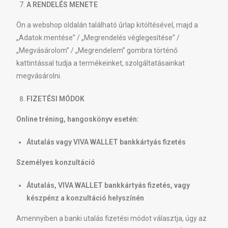
A RENDELÉS MENETE
Ön a webshop oldalán található űrlap kitöltésével, majd a
„Adatok mentése” / „Megrendelés véglegesítése” /
„Megvásárolom” / „Megrendelem” gombra történő
kattintással tudja a termékeinket, szolgáltatásainkat
megvásárolni.
FIZETÉSI MÓDOK
Online tréning, hangoskönyv esetén:
Átutalás vagy VIVA WALLET bankkártyás fizetés
Személyes konzultáció
Átutalás, VIVA WALLET bankkártyás fizetés, vagy
készpénz a konzultáció helyszínén
Amennyiben a banki utalás fizetési módot választja, úgy az