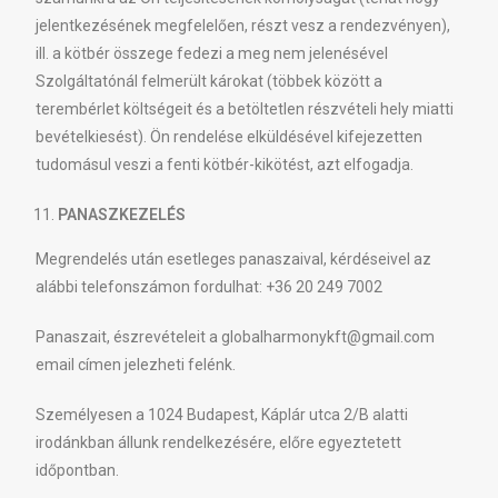
jelentkezésének megfelelően, részt vesz a rendezvényen),
ill. a kötbér összege fedezi a meg nem jelenésével
Szolgáltatónál felmerült károkat (többek között a
terembérlet költségeit és a betöltetlen részvételi hely miatti
bevételkiesést). Ön rendelése elküldésével kifejezetten
tudomásul veszi a fenti kötbér-kikötést, azt elfogadja.
PANASZKEZELÉS
Megrendelés után esetleges panaszaival, kérdéseivel az
alábbi telefonszámon fordulhat: +36 20 249 7002
Panaszait, észrevételeit a globalharmonykft@gmail.com
email címen jelezheti felénk.
Személyesen a 1024 Budapest, Káplár utca 2/B alatti
irodánkban állunk rendelkezésére, előre egyeztetett
időpontban.