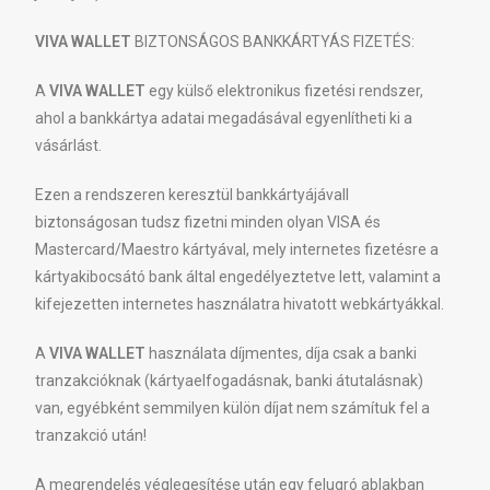
VIVA WALLET
BIZTONSÁGOS BANKKÁRTYÁS FIZETÉS:
A
VIVA WALLET
egy külső elektronikus fizetési rendszer,
ahol a bankkártya adatai megadásával egyenlítheti ki a
vásárlást.
Ezen a rendszeren keresztül bankkártyájávall
biztonságosan tudsz fizetni minden olyan VISA és
Mastercard/Maestro kártyával, mely internetes fizetésre a
kártyakibocsátó bank által engedélyeztetve lett, valamint a
kifejezetten internetes használatra hivatott webkártyákkal.
A
VIVA WALLET
használata díjmentes, díja csak a banki
tranzakcióknak (kártyaelfogadásnak, banki átutalásnak)
van, egyébként semmilyen külön díjat nem számítuk fel a
tranzakció után!
A megrendelés véglegesítése után egy felugró ablakban