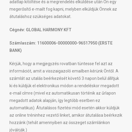
adatlap kitöltése és a megrendelés elküldése után Ön egy
megerősítő e-mailt fog kapni, melyben elküldjük Önnek az
átutaláshoz szükséges adatokat.
Cégnév: GLOBAL HARMONY KFT
Számlaszám: 11600006-00000000-96517950 (ERSTE
BANK)
Kérjük, hogy a megjegyzés rovatban tüntesse fel azt az
információt, amit a visszaigazoló emailben kérünk Öntől. A
számlát az utalás beérkezését követő 3 napon belül állítjuk
ki és küldjük el elektronikus módon a rendeléskor megadott
e-mail címre (mivel ez automatikusan történik az űrlapon
megadott adatok alapján, így legtöbb esetben ez
automatikus). Átutalásos fizetési mód esetén akkor küldjük
az online tréninhez vezető linket, amikor átutalása beérkezik
hozzánk (tehát amennyiben az összeget számlánkon
jóváírják.)