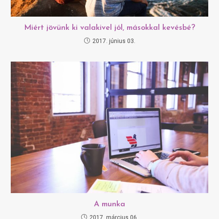
Miért jövünk ki valakivel jól, másokkal kevésbé?
2017. június 03.
A munka
2017. március 06.