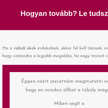
Hogyan tovább? Le tudsz-e 
Ha a
valódi okok
érdekelnek, akkor fel kell tárnunk, 
hogy számodra a legjobb megoldás, ha nagy tested v
Éppen ezért szeretném megmutatni n
hogy mi minden állhat a túlsúly mögö
Miben segít a