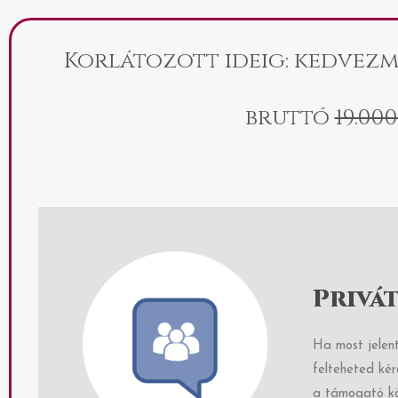
Korlátozott ideig: kedvezm
bruttó
19.000
Privá
Ha most jelent
felteheted kér
a támogató kö