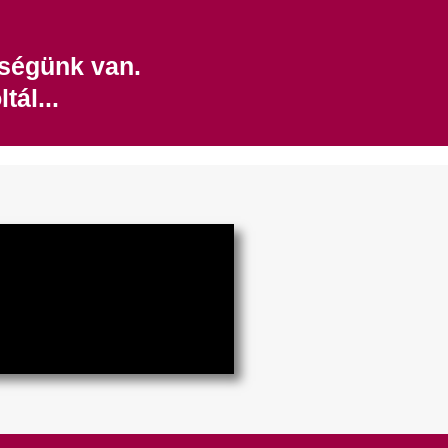
kségünk van.
tál...