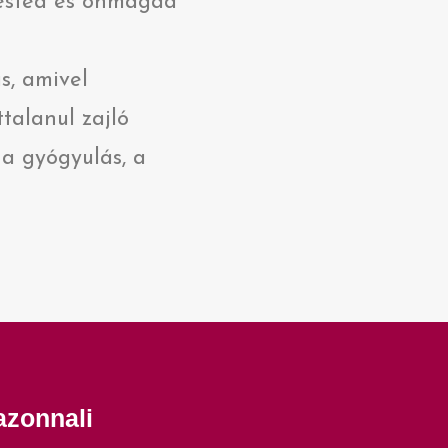
ested és önmagad
s, amivel
talanul zajló
 a gyógyulás, a
azonnali