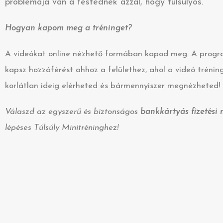
problémája van a testednek azzal, hogy túlsúlyos.
Hogyan kapom meg a tréninget?
A videókat online nézhető formában kapod meg. A progr
kapsz hozzáférést ahhoz a felülethez, ahol a videó tréni
korlátlan ideig elérheted és bármennyiszer megnézheted!
Válaszd az egyszerű és biztonságos
bankkártyás fizetési
lépéses Túlsúly Minitréninghez!