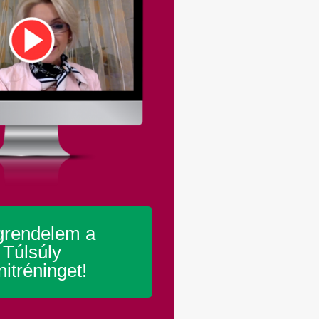
rendelem a
Túlsúly
nitréninget!