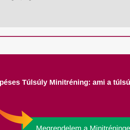
épéses Túlsúly Minitréning: ami a túlsú
Megrendelem a Minitréninge