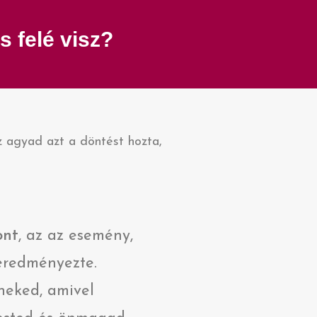
s felé visz?
az agyad azt a döntést hozta,
ont
, az az esemény,
eredményezte.
neked, amivel