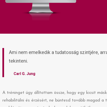
Ami nem emelkedik a tudatosság szintjére, ar
tekinteni.
Carl G. Jung
A tréninget úgy állítottam össze, hogy egy kicsit m
rehabilitálni és érzésért, ne büntesd tovább magad a t