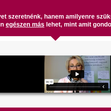
yet szeretnénk, hanem amilyenre szü
en
egészen más
lehet, mint amit gondol