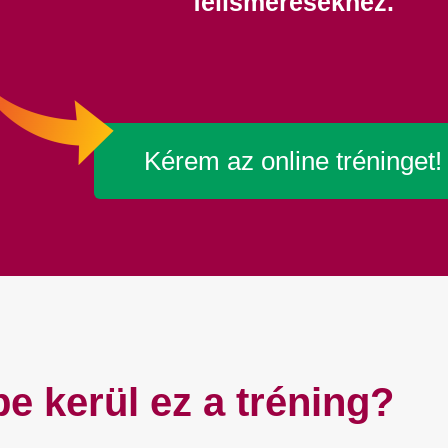
felismerésekhez.
Kérem az online tréninget!
e kerül ez a tréning?