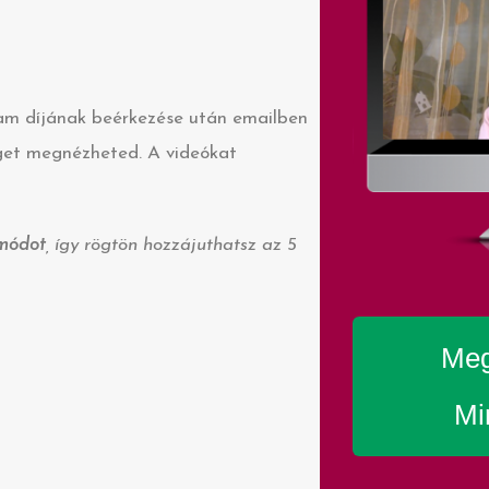
am díjának beérkezése után emailben
nget megnézheted. A videókat
 módot
, így rögtön hozzájuthatsz az 5
Meg
Mi