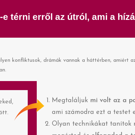
térni erről az útról, ami a hízá
milyen konfliktusok, drámák vannak a háttérben, amiért 
an.
Megtaláljuk
mi volt az a p
eked,
ami számodra ezt a testet 
tt.
Olyan technikákat tanítok 