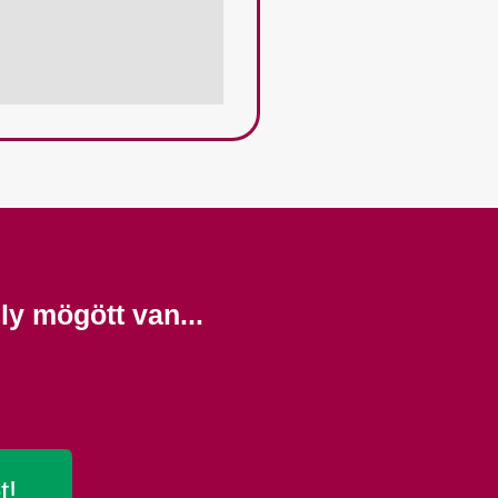
ly mögött van...
t!