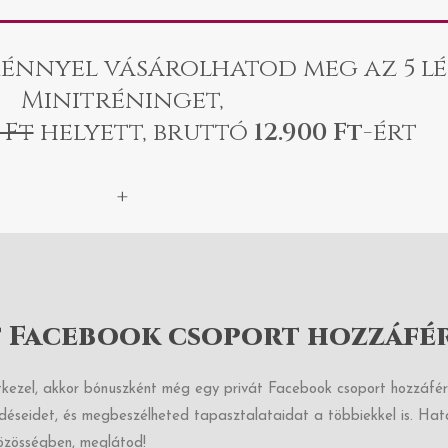
énnyel vásárolhatod meg az 5 lé
Minitréninget,
 Ft
helyett, bruttó
12.900 Ft
-ért
+
t Facebook csoport hozzáfé
kezel, akkor bónuszként még egy privát Facebook csoport hozzáféré
déseidet, és megbeszélheted tapasztalataidat a többiekkel is. Hata
zösségben, meglátod!