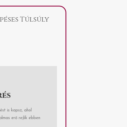
péses Túlsúly
rés
st is kapsz, ahol
lmas erő rejlik ebben