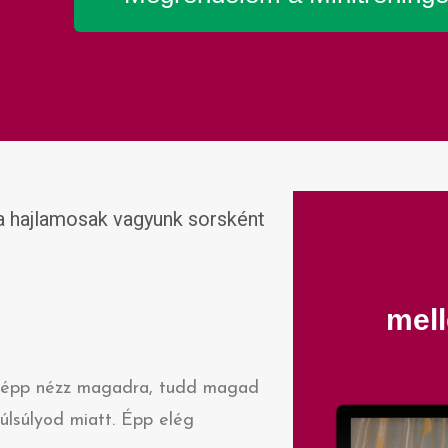
ra hajlamosak vagyunk sorsként
mell
ásképp nézz magadra, tudd magad
úlsúlyod miatt. Épp elég