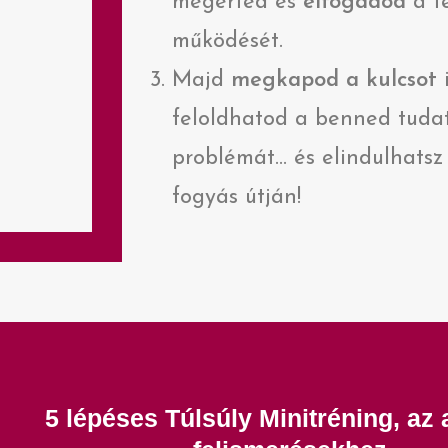
megérted és
elfogadod
a t
működését.
Majd
megkapod a kulcsot
i
feloldhatod a benned tudat
problémát… és elindulhatsz
fogyás útján!
5 lépéses Túlsúly Minitréning, az 