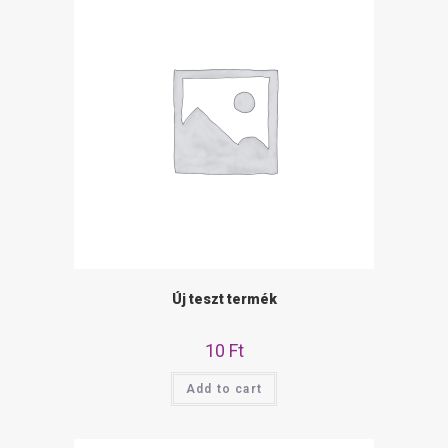
Új teszt termék
10
Ft
Add to cart