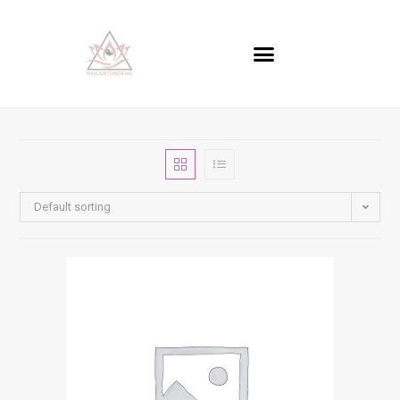
Tudatos fogyás
Default sorting