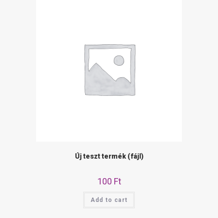
Új teszt termék (fájl)
100
Ft
Add to cart