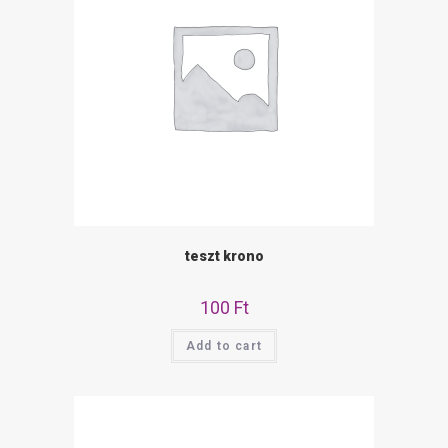
teszt krono
100
Ft
Add to cart