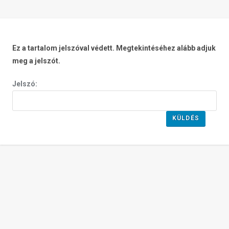
Ez a tartalom jelszóval védett. Megtekintéséhez alább adjuk
meg a jelszót.
Jelszó: